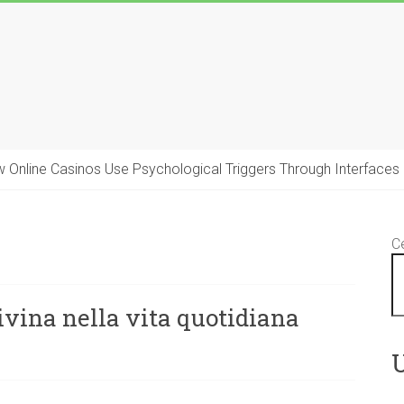
 Online Casinos Use Psychological Triggers Through Interfaces
C
ivina nella vita quotidiana
U