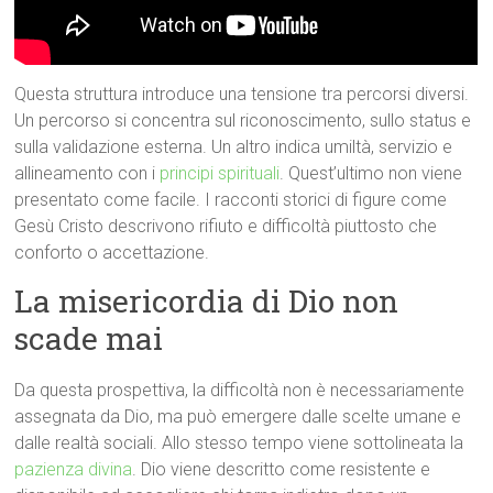
Questa struttura introduce una tensione tra percorsi diversi.
Un percorso si concentra sul riconoscimento, sullo status e
sulla validazione esterna. Un altro indica umiltà, servizio e
allineamento con i
principi spirituali
. Quest’ultimo non viene
presentato come facile. I racconti storici di figure come
Gesù Cristo descrivono rifiuto e difficoltà piuttosto che
conforto o accettazione.
La misericordia di Dio non
scade mai
Da questa prospettiva, la difficoltà non è necessariamente
assegnata da Dio, ma può emergere dalle scelte umane e
dalle realtà sociali. Allo stesso tempo viene sottolineata la
pazienza divina
. Dio viene descritto come resistente e