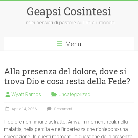
Vai
Geapsi Cosintesi
al
contenuto
I miei pensieri di pastore su Dio e il mondo
Menu
Alla presenza del dolore, dove si
trova Dio e cosa resta della Fede?
Wyatt Ramos
Uncategorized
Aprile 14, 2026
0 commenti
Il dolore non rimane astratto. Arriva in momenti reali, nella
malattia, nella perdita e nell’incertezza che richiedono una
spiegazione. In questi momenti, la questione della presenza