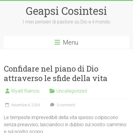
Vai
Geapsi Cosintesi
al
contenuto
I miei pensieri di pastore su Dio e il mondo
Menu
Confidare nel piano di Dio
attraverso le sfide della vita
Wyatt Ramos
Uncategorized
Novembre 6, 2024
0 commenti
Le tempeste imprevedibili della vita spesso colpiscono
senza preavviso, lasciandoci in dubbio sul nostro cammino
e sul nostro scopo.