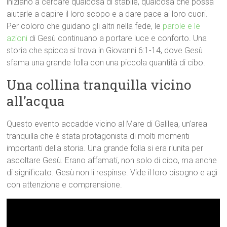
iniziano a cercare qualcosa di stabile, qualcosa che possa
aiutarle a capire il loro scopo e a dare pace ai loro cuori.
Per coloro che guidano gli altri nella fede, le
parole e le
azioni
di Gesù continuano a portare luce e conforto. Una
storia che spicca si trova in Giovanni 6:1-14, dove Gesù
sfama una grande folla con una piccola quantità di cibo.
Una collina tranquilla vicino
all’acqua
Questo evento accadde vicino al Mare di Galilea, un’area
tranquilla che è stata protagonista di molti momenti
importanti della storia. Una grande folla si era riunita per
ascoltare Gesù. Erano affamati, non solo di cibo, ma anche
di significato. Gesù non li respinse. Vide il loro bisogno e agì
con attenzione e comprensione.