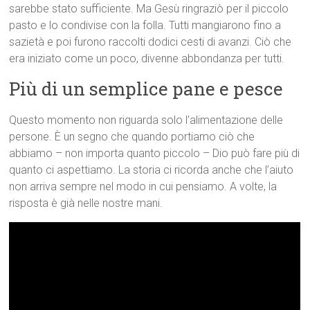
sarebbe stato sufficiente. Ma Gesù ringraziò per il piccolo
pasto e lo condivise con la folla. Tutti mangiarono fino a
sazietà e poi furono raccolti dodici cesti di avanzi. Ciò che
era iniziato come un poco, divenne abbondanza per tutti.
Più di un semplice pane e pesce
Questo momento non riguarda solo l’alimentazione delle
persone. È un segno che quando portiamo ciò che
abbiamo – non importa quanto piccolo – Dio può fare più di
quanto ci aspettiamo. La storia ci ricorda anche che l’aiuto
non arriva sempre nel modo in cui pensiamo. A volte, la
risposta è già nelle nostre mani.