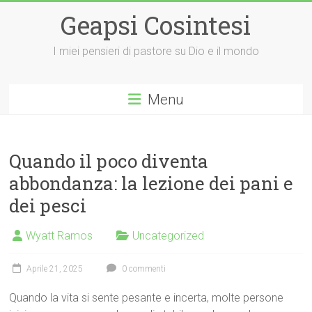
Vai
Geapsi Cosintesi
al
contenuto
I miei pensieri di pastore su Dio e il mondo
Menu
Quando il poco diventa
abbondanza: la lezione dei pani e
dei pesci
Wyatt Ramos
Uncategorized
Aprile 21, 2025
0 commenti
Quando la vita si sente pesante e incerta, molte persone