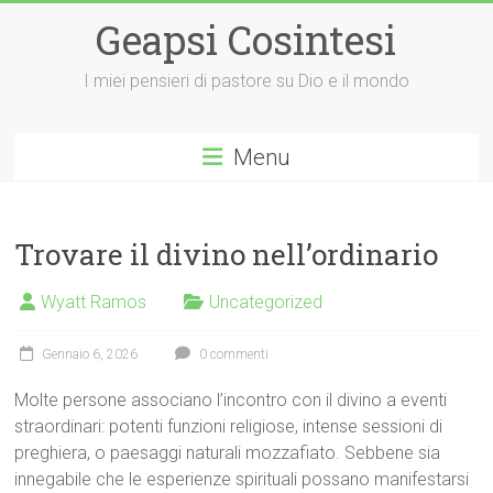
Vai
Geapsi Cosintesi
al
contenuto
I miei pensieri di pastore su Dio e il mondo
Menu
Trovare il divino nell’ordinario
Wyatt Ramos
Uncategorized
Gennaio 6, 2026
0 commenti
Molte persone associano l’incontro con il divino a eventi
straordinari: potenti funzioni religiose, intense sessioni di
preghiera, o paesaggi naturali mozzafiato. Sebbene sia
innegabile che le esperienze spirituali possano manifestarsi