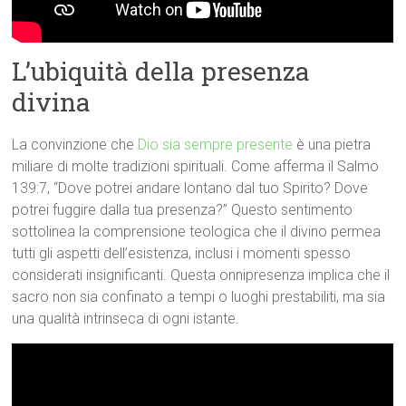
L’ubiquità della presenza
divina
La convinzione che
Dio sia sempre presente
è una pietra
miliare di molte tradizioni spirituali. Come afferma il Salmo
139:7, “Dove potrei andare lontano dal tuo Spirito? Dove
potrei fuggire dalla tua presenza?” Questo sentimento
sottolinea la comprensione teologica che il divino permea
tutti gli aspetti dell’esistenza, inclusi i momenti spesso
considerati insignificanti. Questa onnipresenza implica che il
sacro non sia confinato a tempi o luoghi prestabiliti, ma sia
una qualità intrinseca di ogni istante.