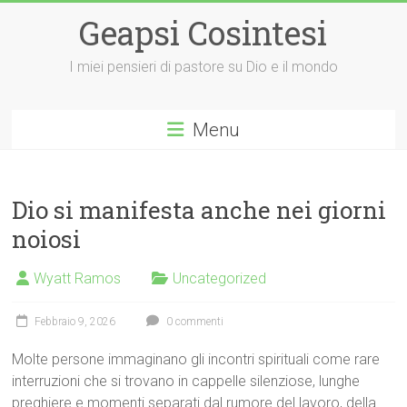
Vai
Geapsi Cosintesi
al
contenuto
I miei pensieri di pastore su Dio e il mondo
Menu
Dio si manifesta anche nei giorni
noiosi
Wyatt Ramos
Uncategorized
Febbraio 9, 2026
0 commenti
Molte persone immaginano gli incontri spirituali come rare
interruzioni che si trovano in cappelle silenziose, lunghe
preghiere e momenti separati dal rumore del lavoro, della