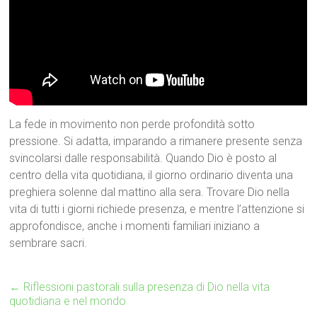
La fede in movimento non perde profondità sotto
pressione. Si adatta, imparando a rimanere presente senza
svincolarsi dalle responsabilità. Quando Dio è posto al
centro della vita quotidiana, il giorno ordinario diventa una
preghiera solenne dal mattino alla sera. Trovare Dio nella
vita di tutti i giorni richiede presenza, e mentre l’attenzione si
approfondisce, anche i momenti familiari iniziano a
sembrare sacri.
←
Riflessioni pastorali sulla presenza di Dio nella vita
quotidiana e nel mondo