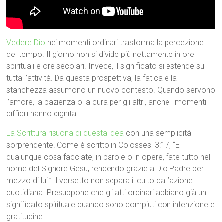
Vedere Dio
nei momenti ordinari trasforma la percezione
del tempo. Il giorno non si divide più nettamente in ore
spirituali e ore secolari. Invece, il significato si estende su
tutta l’attività. Da questa prospettiva, la fatica e la
stanchezza assumono un nuovo contesto. Quando servono
l’amore, la pazienza o la cura per gli altri, anche i momenti
difficili hanno dignità.
La Scrittura risuona di questa idea
con una semplicità
sorprendente. Come è scritto in Colossesi 3:17, “E
qualunque cosa facciate, in parole o in opere, fate tutto nel
nome del Signore Gesù, rendendo grazie a Dio Padre per
mezzo di lui.” Il versetto non separa il culto dall’azione
quotidiana. Presuppone che gli atti ordinari abbiano già un
significato spirituale quando sono compiuti con intenzione e
gratitudine.