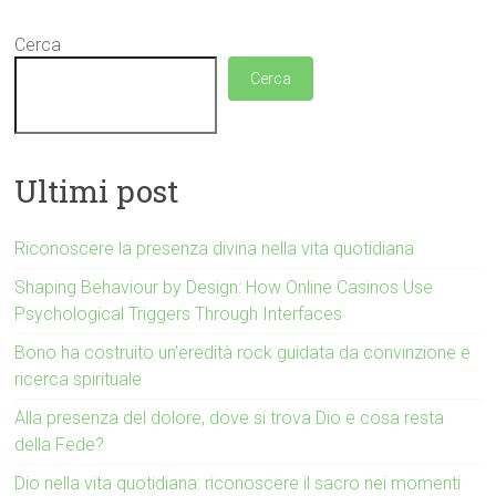
Cerca
Cerca
Ultimi post
Riconoscere la presenza divina nella vita quotidiana
Shaping Behaviour by Design: How Online Casinos Use
Psychological Triggers Through Interfaces
Bono ha costruito un’eredità rock guidata da convinzione e
ricerca spirituale
Alla presenza del dolore, dove si trova Dio e cosa resta
della Fede?
Dio nella vita quotidiana: riconoscere il sacro nei momenti