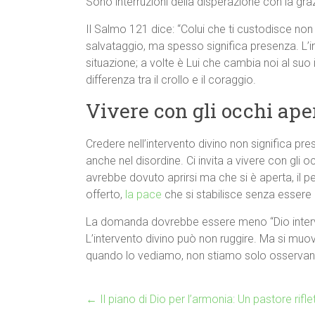
Sono interruzioni della disperazione con la graz
Il Salmo 121 dice: “Colui che ti custodisce no
salvataggio, ma spesso significa presenza. L’
situazione; a volte è Lui che cambia noi al su
differenza tra il crollo e il coraggio.
Vivere con gli occhi ape
Credere nell’intervento divino non significa pre
anche nel disordine. Ci invita a vivere con gli 
avrebbe dovuto aprirsi ma che si è aperta, il
offerto,
la pace
che si stabilisce senza essere i
La domanda dovrebbe essere meno “Dio intervi
L’intervento divino può non ruggire. Ma si mu
quando lo vediamo, non stiamo solo osservand
←
Il piano di Dio per l’armonia: Un pastore riflet