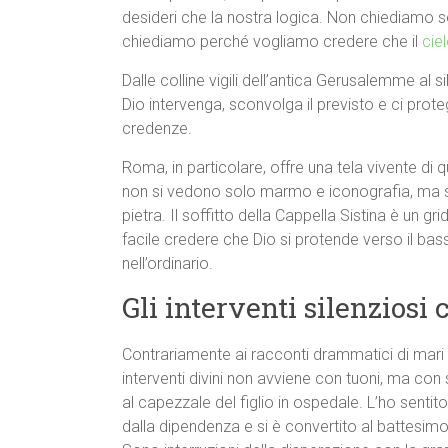
desideri che la nostra logica. Non chiediamo se
chiediamo perché vogliamo credere che il
cie
Dalle colline vigili dell’antica Gerusalemme al s
Dio intervenga, sconvolga il previsto e ci proteg
credenze.
Roma, in particolare, offre una tela vivente d
non si vedono solo marmo e iconografia, ma 
pietra. Il soffitto della Cappella Sistina è un grid
facile credere che Dio si protende verso il bas
nell’ordinario.
Gli interventi silenzios
Contrariamente ai racconti drammatici di mari s
interventi divini non avviene con tuoni, ma con 
al capezzale del figlio in ospedale. L’ho senti
dalla dipendenza e si è convertito al battesim