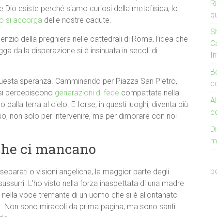
Ri
 Dio esiste perché siamo curiosi della metafisica; lo
q
lo si accorga
delle nostre cadute.
S
ilenzio della preghiera nelle cattedrali di Roma, l’idea che
C
ga dalla disperazione si è insinuata in secoli di
I
B
i questa speranza. Camminando per Piazza San Pietro,
co
si percepiscono
generazioni di fede
compattate nella
Al
o dalla terra al cielo. E forse, in questi luoghi, diventa più
c
so, non solo per intervenire, ma per dimorare con noi
Di
m
i che ci mancano
b
eparati o visioni angeliche, la maggior parte degli
sussurri. L’ho visto nella forza inaspettata di una madre
to nella voce tremante di un uomo che si è allontanato
o. Non sono miracoli da prima pagina, ma sono santi.