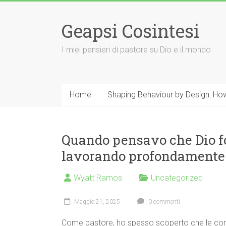
Vai
al
Geapsi Cosintesi
contenuto
I miei pensieri di pastore su Dio e il mondo
Home
Shaping Behaviour by Design: How
Quando pensavo che Dio fo
lavorando profondamente
Wyatt Ramos
Uncategorized
Maggio 21, 2025
0 commenti
Come pastore, ho spesso scoperto che le convers