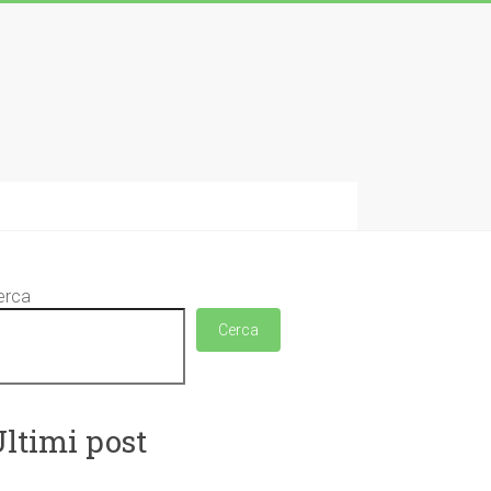
erca
Cerca
ltimi post