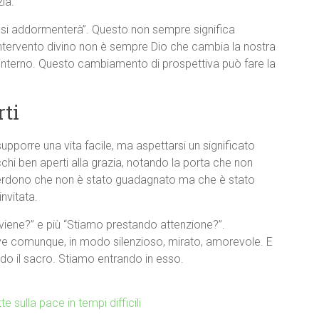
ia.
n si addormenterà”. Questo non sempre significa
intervento divino non è sempre Dio che cambia la nostra
o interno. Questo cambiamento di prospettiva può fare la
rti
supporre una vita facile, ma aspettarsi un significato
occhi ben aperti alla grazia, notando la porta che non
 perdono che non è stato guadagnato ma che è stato
nvitata.
ene?” e più “Stiamo prestando attenzione?”.
ove comunque, in modo silenzioso, mirato, amorevole. E
o il sacro. Stiamo entrando in esso.
te sulla pace in tempi difficili