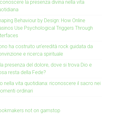
conoscere la presenza divina nella vita
uotidiana
haping Behaviour by Design: How Online
asinos Use Psychological Triggers Through
nterfaces
ono ha costruito un’eredità rock guidata da
nvinzione e ricerca spirituale
la presenza del dolore, dove si trova Dio e
osa resta della Fede?
o nella vita quotidiana: riconoscere il sacro nei
omenti ordinari
ookmakers not on gamstop